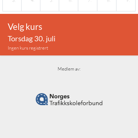
3.
4.
5.
6.
7.
8.
9.
Velg kurs
Torsdag 30. juli
Ingen kurs registrert
Medlem av: