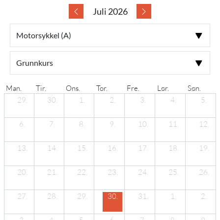
Juli 2026
Man.
Tir.
Ons.
Tor.
Fre.
Lør.
Søn.
29.
30.
1.
2.
3.
4.
5.
6.
7.
8.
9.
10.
11.
12.
13.
14.
15.
16.
17.
18.
19.
20.
21.
22.
23.
24.
25.
26.
27.
28.
29.
30.
31.
1.
2.